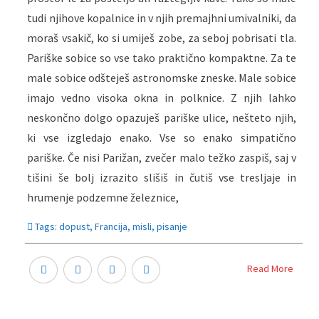
tudi njihove kopalnice in v njih premajhni umivalniki, da
moraš vsakič, ko si umiješ zobe, za seboj pobrisati tla.
Pariške sobice so vse tako praktično kompaktne. Za te
male sobice odšteješ astronomske zneske. Male sobice
imajo vedno visoka okna in polknice. Z njih lahko
neskončno dolgo opazuješ pariške ulice, nešteto njih,
ki vse izgledajo enako. Vse so enako simpatično
pariške. Če nisi Parižan, zvečer malo težko zaspiš, saj v
tišini še bolj izrazito slišiš in čutiš vse tresljaje in
hrumenje podzemne železnice,
Tags:
dopust
,
Francija
,
misli
,
pisanje
Read More