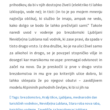
prihodkov, da bi v njih dostojno živeli (elektriko ti lahko
izklopijo, vode ne); in tisti (in to je po mojem mnenju
najtežja oblika), ki službo še imajo, ampak ne vedo,
kako dolgo se bodo še lahko preživljali sami.” Takole
naredi uvod v vodenje po brezdomski Ljubljani
Nevid(e)na Lublana naš vodnik, ki zase pravi, da spada v
tisto drugo vrsto. Iz dna družbe, ko je na ulici živel samo
za alkohol in drogo, se je povzpel stopničko višje in
dosegel kar marsikomu ne uspe: premagal odvisnost in
začel na novo. Da je preskočil iz prve v drugo vrsto
brezdomstva in mu gre po kriterijih ulice dobro, bi
lahko sklepala že po njegovi obutvi – zavidljivem
modelu Alpininih pohodnih čevljev, ki bi si jih na
Tags:
brezdomstvo
,
Kralji Ulice
,
Ljubljana
,
mednarodni dan
turističnih vodnikov
,
Nevid(e)na Lublana
,
Stara roba nova raba
,
turistično vodenje
,
Zavetišče za brezdomce Ljubljana