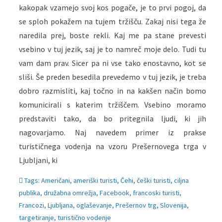
kakopak vzamejo svoj kos pogače, je to prvi pogoj, da
se sploh pokažem na tujem tržišču. Zakaj nisi tega že
naredila prej, boste rekli. Kaj me pa stane prevesti
vsebino v tuj jezik, saj je to namreč moje delo. Tudi tu
vam dam prav. Sicer pa ni vse tako enostavno, kot se
sliši. Še preden besedila prevedemo v tuj jezik, je treba
dobro razmisliti, kaj točno in na kakšen način bomo
komunicirali s katerim tržiščem. Vsebino moramo
predstaviti tako, da bo pritegnila ljudi, ki jih
nagovarjamo. Naj navedem primer iz prakse
turističnega vodenja na vzoru Prešernovega trga v
Ljubljani, ki
Tags:
Američani
,
ameriški turisti
,
Čehi
,
češki turisti
,
ciljna
publika
,
družabna omrežja
,
Facebook
,
francoski turisti
,
Francozi
,
Ljubljana
,
oglaševanje
,
Prešernov trg
,
Slovenija
,
targetiranje
,
turistično vodenje