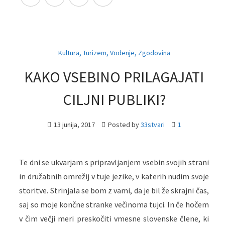
,
,
,
Kultura
Turizem
Vodenje
Zgodovina
KAKO VSEBINO PRILAGAJATI
CILJNI PUBLIKI?
13 junija, 2017
Posted by
33stvari
1
Te dni se ukvarjam s pripravljanjem vsebin svojih strani
in družabnih omrežij v tuje jezike, v katerih nudim svoje
storitve. Strinjala se bom z vami, da je bil že skrajni čas,
saj so moje končne stranke večinoma tujci. In če hočem
v čim večji meri preskočiti vmesne slovenske člene, ki