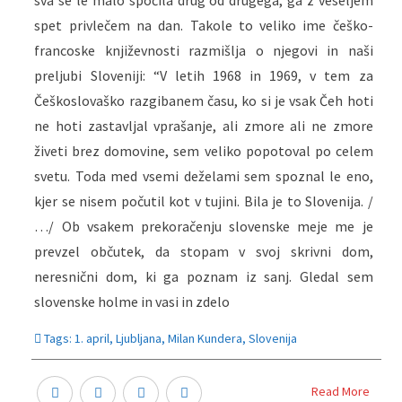
sva se le malo spočila drug od drugega, ga z veseljem
spet privlečem na dan. Takole to veliko ime češko-
francoske književnosti razmišlja o njegovi in naši
preljubi Sloveniji: “V letih 1968 in 1969, v tem za
Češkoslovaško razgibanem času, ko si je vsak Čeh hoti
ne hoti zastavljal vprašanje, ali zmore ali ne zmore
živeti brez domovine, sem veliko popotoval po celem
svetu. Toda med vsemi deželami sem spoznal le eno,
kjer se nisem počutil kot v tujini. Bila je to Slovenija. /
…/ Ob vsakem prekoračenju slovenske meje me je
prevzel občutek, da stopam v svoj skrivni dom,
neresnični dom, ki ga poznam iz sanj. Gledal sem
slovenske holme in vasi in zdelo
Tags:
1. april
,
Ljubljana
,
Milan Kundera
,
Slovenija
Read More