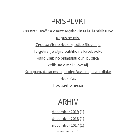
PRISPEVKI
400 strani svežine osemtisočakov in teže ženskih usod
Dopustne misli
Zgodba Alene skozi zgodbe Slovenije
Targetiranje ciljne publike na Facebooku
Kako vsebino prilagajati ciljni publiki?
Velik um o mali Sloveniji
Kdo pravi, da so muzeji dolgočasni: naglavne dlake
skozi čas
Pod streho mesta
ARHIV
december 2019
(1)
december 2018
(1)
november 2017
(1)