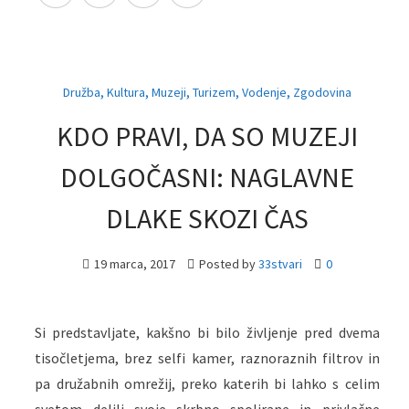
,
,
,
,
,
Družba
Kultura
Muzeji
Turizem
Vodenje
Zgodovina
KDO PRAVI, DA SO MUZEJI
DOLGOČASNI: NAGLAVNE
DLAKE SKOZI ČAS
19 marca, 2017
Posted by
33stvari
0
Si predstavljate, kakšno bi bilo življenje pred dvema
tisočletjema, brez selfi kamer, raznoraznih filtrov in
pa družabnih omrežij, preko katerih bi lahko s celim