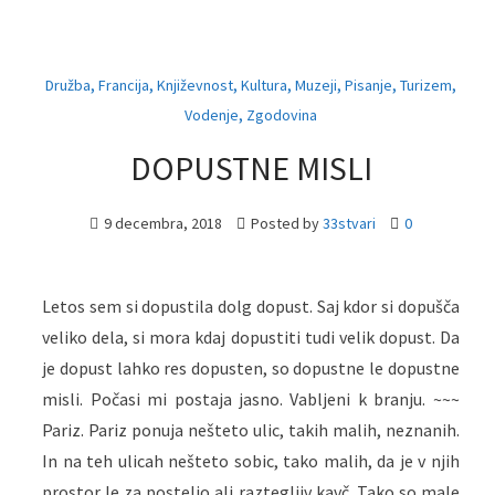
,
,
,
,
,
,
,
Družba
Francija
Književnost
Kultura
Muzeji
Pisanje
Turizem
,
Vodenje
Zgodovina
DOPUSTNE MISLI
9 decembra, 2018
Posted by
33stvari
0
Letos sem si dopustila dolg dopust. Saj kdor si dopušča
veliko dela, si mora kdaj dopustiti tudi velik dopust. Da
je dopust lahko res dopusten, so dopustne le dopustne
misli. Počasi mi postaja jasno. Vabljeni k branju. ~~~
Pariz. Pariz ponuja nešteto ulic, takih malih, neznanih.
In na teh ulicah nešteto sobic, tako malih, da je v njih
prostor le za posteljo ali raztegljiv kavč. Tako so male