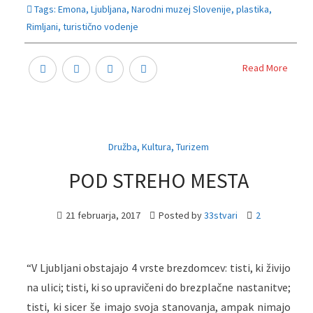
Tags:
Emona
,
Ljubljana
,
Narodni muzej Slovenije
,
plastika
,
Rimljani
,
turistično vodenje
Read More
,
,
Družba
Kultura
Turizem
POD STREHO MESTA
21 februarja, 2017
Posted by
33stvari
2
“V Ljubljani obstajajo 4 vrste brezdomcev: tisti, ki živijo
na ulici; tisti, ki so upravičeni do brezplačne nastanitve;
tisti, ki sicer še imajo svoja stanovanja, ampak nimajo