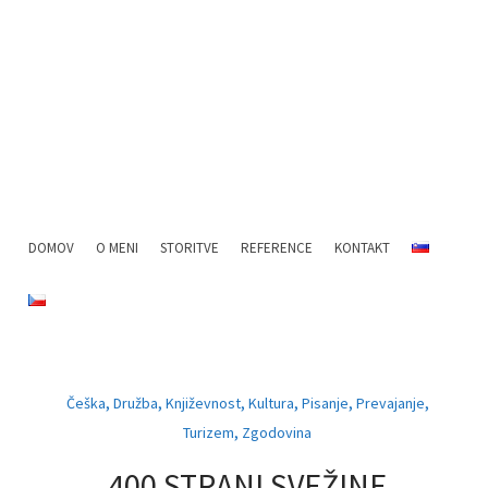
… ZA RADOVEDNE LJUDI
33 STVARI
MENU
SKIP TO CONTENT
DOMOV
O MENI
STORITVE
REFERENCE
KONTAKT
,
,
,
,
,
,
Češka
Družba
Književnost
Kultura
Pisanje
Prevajanje
,
Turizem
Zgodovina
400 STRANI SVEŽINE