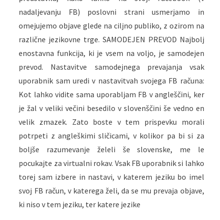
nadaljevanju FB) poslovni strani usmerjamo in
omejujemo objave glede na ciljno publiko, z ozirom na
različne jezikovne trge. SAMODEJEN PREVOD Najbolj
enostavna funkcija, ki je vsem na voljo, je samodejen
prevod. Nastavitve samodejnega prevajanja vsak
uporabnik sam uredi v nastavitvah svojega FB računa:
Kot lahko vidite sama uporabljam FB v angleščini, ker
je žal v veliki večini besedilo v slovenščini še vedno en
velik zmazek. Zato boste v tem prispevku morali
potrpeti z angleškimi sličicami, v kolikor pa bi si za
boljše razumevanje želeli še slovenske, me le
pocukajte za virtualni rokav. Vsak FB uporabnik si lahko
torej sam izbere in nastavi, v katerem jeziku bo imel
svoj FB račun, v katerega želi, da se mu prevaja objave,
ki niso v tem jeziku, ter katere jezike