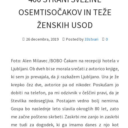
OSEMTISOČAKOV IN TEŽE
ŽENSKIH USOD
26 decembra, 2019
Posted by
33stvari
0
Foto: Alen Milavec /BOBO Čakam na recepciji hotela v
Ljubljani. Ob dveh bi se morala srečati z avtorico knjige,
ki sem jo prevajala, da ji razkažem Ljubljano. Ura je že
krepko čez dve, avtorice pa od nikoder. Poskušam jo
dobiti na telefon, pa mi odzivnik v češčini pravi, da je
številka nedosegljiva. Postajam vedno bolj nemirna.
Gospa bo naslednje leto slavila okroglih 80 let, zato
me začne pošteno skrbeti. Zaskrbi me zanjo in zaskrbi
me tudi za dogodek, ki ga imamo danes z njo kot