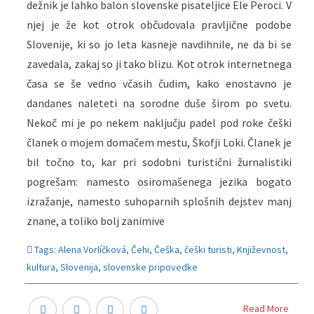
dežnik je lahko balon slovenske pisateljice Ele Peroci. V
njej je že kot otrok občudovala pravljične podobe
Slovenije, ki so jo leta kasneje navdihnile, ne da bi se
zavedala, zakaj so ji tako blizu. Kot otrok internetnega
časa se še vedno včasih čudim, kako enostavno je
dandanes naleteti na sorodne duše širom po svetu.
Nekoč mi je po nekem naključju padel pod roke češki
članek o mojem domačem mestu, Škofji Loki. Članek je
bil točno to, kar pri sodobni turistični žurnalistiki
pogrešam: namesto osiromašenega jezika bogato
izražanje, namesto suhoparnih splošnih dejstev manj
znane, a toliko bolj zanimive
Tags:
Alena Vorlíčková
,
Čehi
,
Češka
,
češki turisti
,
Književnost
,
kultura
,
Slovenija
,
slovenske pripovedke
Read More