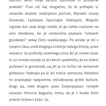
svetom delili svoje skrbno spolirane in privlačne
podobe? Prav nič kaj drugačno, če bi prihajali iz
cesarske družine. Hadrijanov portret, Narodni muzej
Slovenije, Ljubljana Spoznajte Hadrijana. Mogoče
izgleda kot vsak drugi moški, ki ga lahko srečamo na
ulici dandanes, ko je neskončna poplava “urbanih
gozdarjev” nekaj čisto vsakdanjega. Pa vendar je bil v
svojem času, sredi drugega stoletja našega štetja, pravi
inovator na področju osebnega stila. Bil je rimski cesar
in za rimske cesarje se je takrat spodobilo, da so čedno
počesani in golobradi, saj jih je to ločilo od nemarnih
plebejcev. Hadrijan pa je bil malce samosvoj. Nekateri
to pripisujejo njegovemu občudovanju grške kulture,
drugi pa, med drugim pisec življenjepisov rimskih
cesarjev Historia Augusta, temu, da je z brado želel
prikriti težave s kožo. Ja,