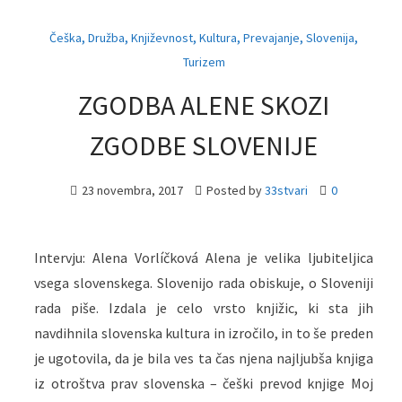
,
,
,
,
,
,
Češka
Družba
Književnost
Kultura
Prevajanje
Slovenija
Turizem
ZGODBA ALENE SKOZI
ZGODBE SLOVENIJE
23 novembra, 2017
Posted by
33stvari
0
Intervju: Alena Vorlíčková Alena je velika ljubiteljica
vsega slovenskega. Slovenijo rada obiskuje, o Sloveniji
rada piše. Izdala je celo vrsto knjižic, ki sta jih
navdihnila slovenska kultura in izročilo, in to še preden
je ugotovila, da je bila ves ta čas njena najljubša knjiga
iz otroštva prav slovenska – češki prevod knjige Moj