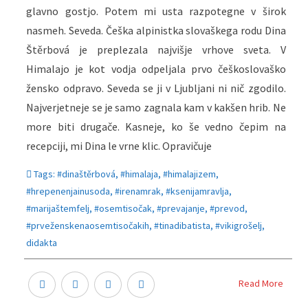
glavno gostjo. Potem mi usta razpotegne v širok
nasmeh. Seveda. Češka alpinistka slovaškega rodu Dina
Štěrbová je preplezala najvišje vrhove sveta. V
Himalajo je kot vodja odpeljala prvo češkoslovaško
žensko odpravo. Seveda se ji v Ljubljani ni nič zgodilo.
Najverjetneje se je samo zagnala kam v kakšen hrib. Ne
more biti drugače. Kasneje, ko še vedno čepim na
recepciji, mi Dina le vrne klic. Opravičuje
Tags:
#dinaštěrbová
,
#himalaja
,
#himalajizem
,
#hrepenenjainusoda
,
#irenamrak
,
#ksenijamravlja
,
#marijaštemfelj
,
#osemtisočak
,
#prevajanje
,
#prevod
,
#prveženskenaosemtisočakih
,
#tinadibatista
,
#vikigrošelj
,
didakta
Read More