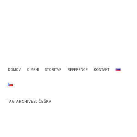
… ZA RADOVEDNE LJUDI
33 STVARI
MENU
SKIP TO CONTENT
DOMOV
O MENI
STORITVE
REFERENCE
KONTAKT
TAG ARCHIVES:
ČEŠKA