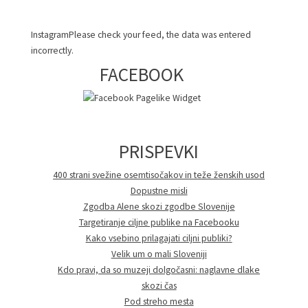
InstagramPlease check your feed, the data was entered
incorrectly.
FACEBOOK
PRISPEVKI
400 strani svežine osemtisočakov in teže ženskih usod
Dopustne misli
Zgodba Alene skozi zgodbe Slovenije
Targetiranje ciljne publike na Facebooku
Kako vsebino prilagajati ciljni publiki?
Velik um o mali Sloveniji
Kdo pravi, da so muzeji dolgočasni: naglavne dlake
skozi čas
Pod streho mesta